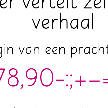
er vertelt ze
verhaal
gin van een pracht
78,90-:;+