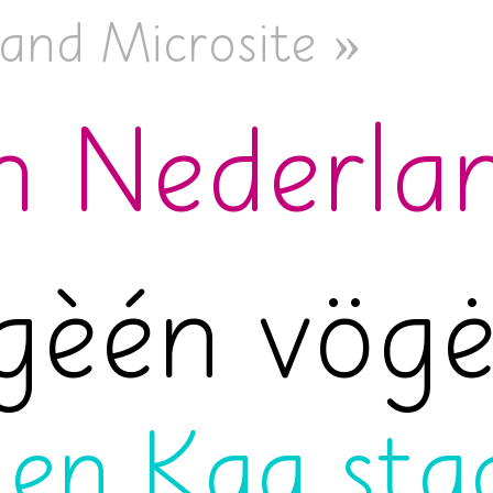
and Microsite »
in Nederla
gèén vögė
 en Kaa sta