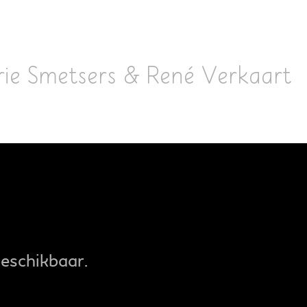
rrie Smetsers & René Verkaart
beschikbaar.