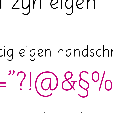
lf zĳn eigen
ig eigen handschri
−="?!@&§%