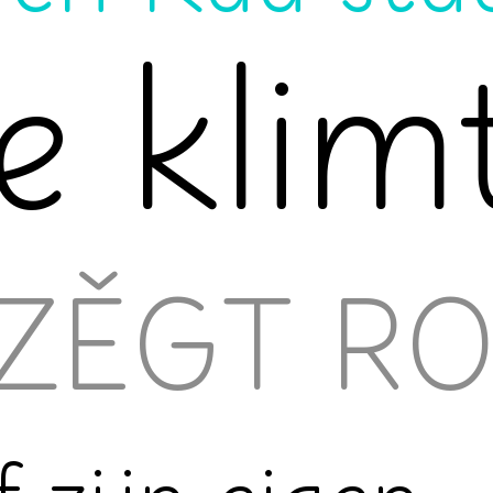
e klim
 ZĚGT R