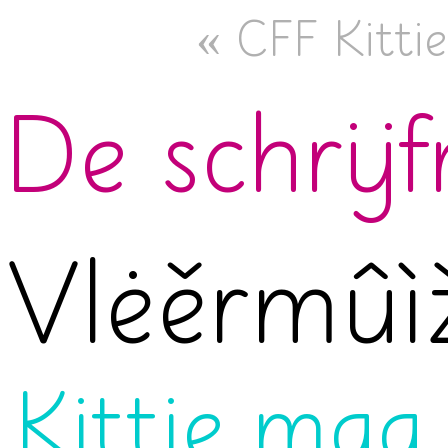
« CFF Kitti
De schrij
Vlėěrmûì
Kittie mag