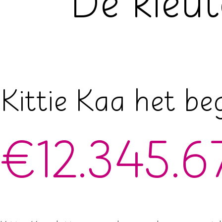
De kleut
Kittie Kaa het be
€12.345.6