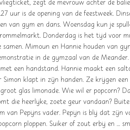
 vliegticket, zegt de mevrouw achter de balie
7 uur is de opening van de feestweek. Din
ken van gym en dans. Woensdag kun je spull
rommelmarkt. Donderdag is het tijd voor mu
e samen. Mimoun en Hannie houden van gy
emonstratie in de gymzaal van de Meander.
met een handstand. Hannie maakt een salt
 Simon klapt in zÿn handen. Ze krijgen een
 groot glas limonade. Wie wil er popcorn? Da
mt die heerlijke, zoete geur vandaan? Buite
 van Pepijns vader. Pepijn is blij dat zÿn v
 popcorn ploppen. Suiker of zout erbij en ... s