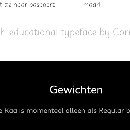
aat ze haar paspoort
maar!
ch educational typeface by Co
Gewichten
ie Kaa is momenteel alleen als Regular 