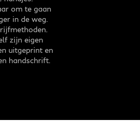
laar om te gaan
ger in de weg.
chrĳfmethoden.
elf zĳn eigen
n uitgeprint en
en handschrift.