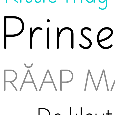
Prinse
RĂAP M