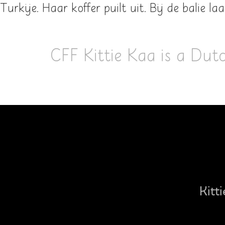
Turkije. Haar koffer puilt uit. Bij de balie l
CFF Kittie Kaa is a Dut
Kitt