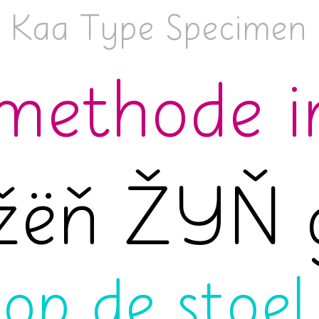
e Kaa Type Specimen 
fmethode 
žëň ŽIJŇ 
 op de stoel