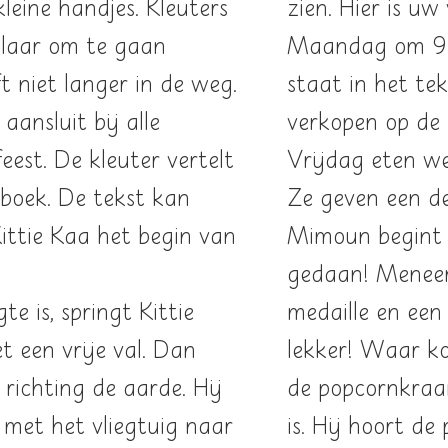
leine handjes. Kleuters
zien. Hier is uw
klaar om te gaan
Maandag om 9.2
 niet langer in de weg.
staat in het te
 aansluit bĳ alle
verkopen op de 
est. De kleuter vertelt
Vrijdag eten w
sboek. De tekst kan
Ze geven een d
ittie Kaa het begin van
Mimoun begint 
gedaan! Meneer
te is, springt Kittie
medaille en een
et een vrije val. Dan
lekker! Waar ko
 richting de aarde. Hij
de popcornkraam
 met het vliegtuig naar
is. Hij hoort de