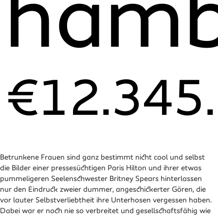
hamb
€12.345.6
Betrunkene Frauen sind ganz bestimmt nicht cool und selbst
Zeitgeist, aber was ist das für eine Droge, die unser Land ganz
Begleiterscheinungen der quälenden Entgiftungsarbeit des
die Bilder einer pressesüchtigen Paris Hilton und ihrer etwas
legal überschwemmt und viel zu viele Menschen in den
nächtlich geschundenen Körpers. Die seelischen Nachwehen
pummeligeren Seelenschwester Britney Spears hinterlassen
Untergang reißt? Alkohol ist definitiv ein Nervengift und
nach durchzechter Nacht sind meistens noch schlimmer. Was
nur den Eindruck zweier dummer, angeschickerter Gören, die
nebenbei noch ein ganz gieriger Vitaminräuber. Alkohol ist der
kann peinlicher sein als ein Filmriss? Eine unangenehme
vor lauter Selbstverliebtheit ihre Unterhosen vergessen haben.
größte Feind eines klaren Kopfes, denn bei jedem Trinkgelage
Variante des totalen Blackouts lässt so manche Frau und
Dabei war er noch nie so verbreitet und gesellschaftsfähig wie
sterben Millionen Gehirnzellen unwiderruflich ab. Unsere
mehr Männer morgens in einem fremden Bett neben einem gar