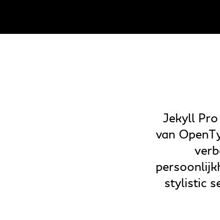
Jekyll Pr
van OpenTy
verb
persoonlijk
stylistic