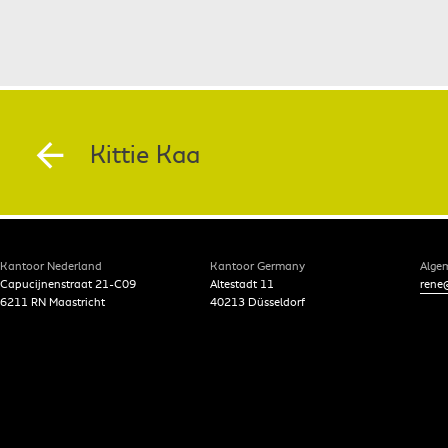
Kittie Kaa
Kantoor Nederland
Kantoor Germany
Alge
Capucijnenstraat 21-C09
Altestadt 11
rene@
6211 RN Maastricht
40213 Düsseldorf