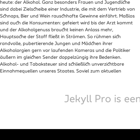
heute: der Alkohol. Ganz besonders Frauen und Jugendliche
grauen Zellen können Alkohol nicht entgiften und sobald die
nicht mehr so attraktiven Trinkpartner aufwachen. Ups! Und
sind dabei Zielscheibe einer Industrie, die mit dem Vertrieb von
Abbauleistung der Leber überschritten ist, beginnt der Fusel die
Pech ist auch, dass andere sich meist gut erinnern können, wie
Schnaps, Bier und Wein rauschhafte Gewinne einfährt. Maßlos
normalen Kommunikationssignale im Gehirn zu lockern und
dämlich man sich selbst benommen hat in angesoffener
sind auch die Konsumenten: gefeiert wird bis der Arzt kommt
teilweise zu unterbrechen, das Gedächtnis verschlechtert sich.
und der Alkoholgenuss braucht keinen Anlass mehr,
Und das ist wohl der wichtigste Grund, warum wir den Stoff so
Hauptsache der Stoff fließt in Strömen. So rühmen sich
mögen – er lässt uns unsere Sorgen scheinbar vergessen.
randvolle, pubertierende Jungen und Mädchen ihrer
Unser absaufendes Gehirn gaukelt uns eine trügerische
Alkoholorgien gern vor laufenden Kameras und die Politiker
Leichtigkeit des Seins vor. Als krönenden Abschluss gibt's am
äußern im gleichen Sender doppelzüngig ihre Bedenken.
Morgen danach leider für viele einen fiesen Kater zum
Alkohol- und Tabaksteuer sind schließlich unverzichtbare
Frühstück. Der bohrende Brummschädel, die bleischweren
Einnahmequellen unseres Staates. Soviel zum aktuellen
Glieder und der übelflaue Magen sind reine
Jekyll Pro is e