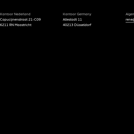
Kantoor Nederland
Kantoor Germany
Alge
Capucijnenstraat 21-C09
Altestadt 11
rene@
6211 RN Maastricht
40213 Düsseldorf