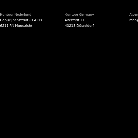
Kantoor Nederland
Kantoor Germany
Alge
Capucijnenstraat 21-C09
Altestadt 11
rene@
6211 RN Maastricht
40213 Düsseldorf